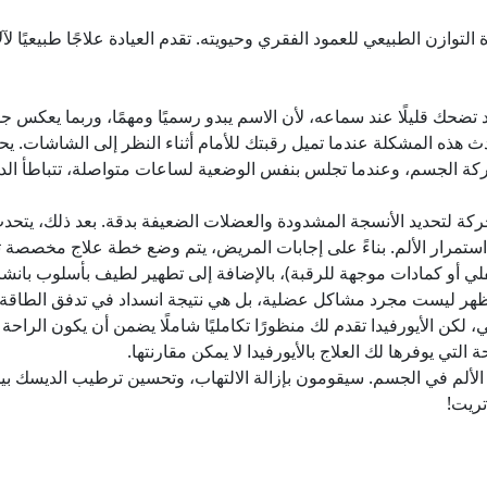
توازن الطبيعي للعمود الفقري وحيويته. تقدم العيادة علاجًا طبيعيًا ل
ضحك قليلًا عند سماعه، لأن الاسم يبدو رسميًا ومهمًا، وربما يعكس جدي
ذه المشكلة عندما تميل رقبتك للأمام أثناء النظر إلى الشاشات. يح
 حركة الجسم، وعندما تجلس بنفس الوضعية لساعات متواصلة، تتباطأ الد
لحركة لتحديد الأنسجة المشدودة والعضلات الضعيفة بدقة. بعد ذلك، يتح
استمرار الألم. بناءً على إجابات المريض، يتم وضع خطة علاج مخصصة 
لي أو كمادات موجهة للرقبة)، بالإضافة إلى تطهير لطيف بأسلوب بانشاك
ام الظهر ليست مجرد مشاكل عضلية، بل هي نتيجة انسداد في تدفق الطاقة
نيكي، لكن الأيورفيدا تقدم لك منظورًا تكامليًا شاملًا يضمن أن يكون ال
لتي يوفرها لك العلاج بالأيورفيدا لا يمكن مقارنتها.
لألم في الجسم. سيقومون بإزالة الالتهاب، وتحسين ترطيب الديسك بين 
تريت!