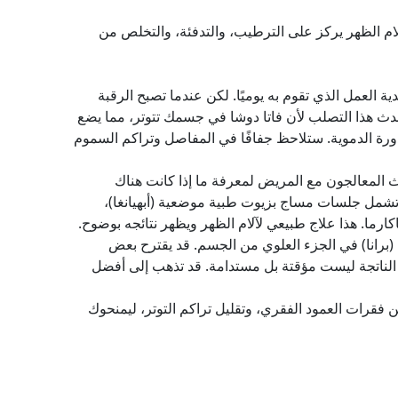
آلام الظهر يركز على الترطيب، والتدفئة، والتخلص من
ة العمل الذي تقوم به يوميًا. لكن عندما تصبح الرقبة
دث هذا التصلب لأن فاتا دوشا في جسمك تتوتر، مما يضع
ورة الدموية. ستلاحظ جفافًا في المفاصل وتراكم السموم
دث المعالجون مع المريض لمعرفة ما إذا كانت هناك
تشمل جلسات مساج بزيوت طبية موضعية (أبهيانغا)،
ارما. هذا علاج طبيعي لآلام الظهر ويظهر نتائجه بوضوح.
 (برانا) في الجزء العلوي من الجسم. قد يقترح بعض
راحة الناتجة ليست مؤقتة بل مستدامة. قد تذهب إلى أفضل
فقرات العمود الفقري، وتقليل تراكم التوتر، ليمنحوك